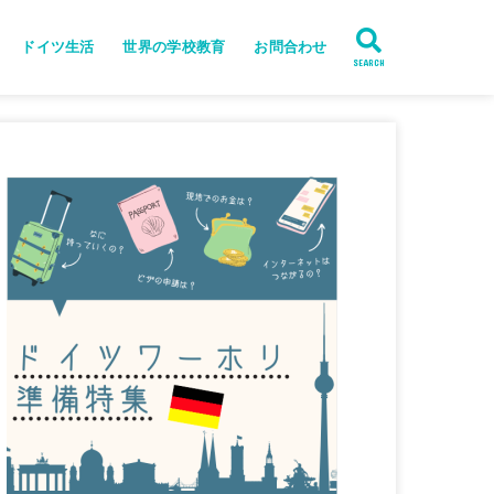
ドイツ生活
世界の学校教育
お問合わせ
SEARCH
ン留学
ベルリン情報
ドイツ留学準備
ヨーロッパ周遊
ドイツ語