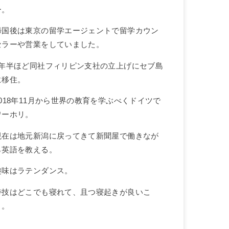
ー。
帰国後は東京の留学エージェントで留学カウン
セラーや営業をしていました。
1年半ほど同社フィリピン支社の立上げにセブ島
に移住。
2018年11月から世界の教育を学ぶべくドイツで
ワーホリ。
現在は地元新潟に戻ってきて新聞屋で働きなが
ら英語を教える。
趣味はラテンダンス。
特技はどこでも寝れて、且つ寝起きが良いこ
と。