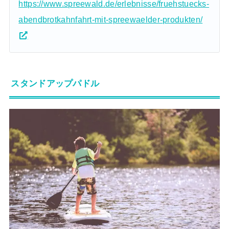
https://www.spreewald.de/erlebnisse/fruehstuecks-
abendbrotkahnfahrt-mit-spreewaelder-produkten/
スタンドアップパドル